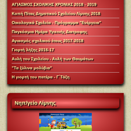
ΑΓΙΑΣΜΟΣ ΣΧΟΛΙΚΗΣ ΧΡΟΝΙΑΣ 2018 - 2019
Κοπή Πίτας Δημοτικού Σχολείου Λίμνης 2018
Οικολογικά Σχολεία - Πρόγραμμα "Ενέργεια"
Παγκόσμια Ημέρα Υγιεινής Διατροφης
Αγιασμός σχολικού έτους 2017-2018
Γιορτή λήξης 2016-17
Αυλή του Σχολείου - Αυλή των Θαυμάτων
"Τα ξύλινα μολύβια"
Η γιορτή του πατέρα - Γ΄Τάξη
Νηπ/γείο
Λίμνης