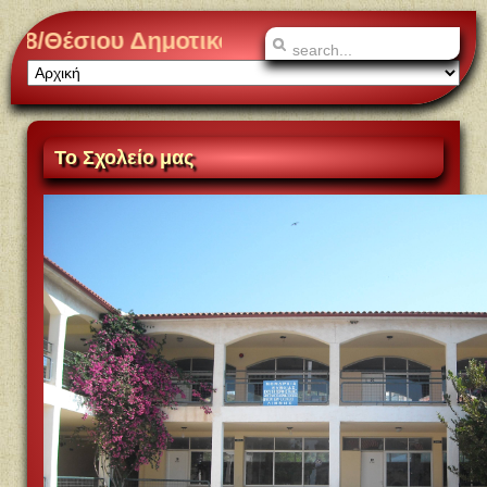
ικού Σχολείου Λίμνης!
Το
Σχολείο μας