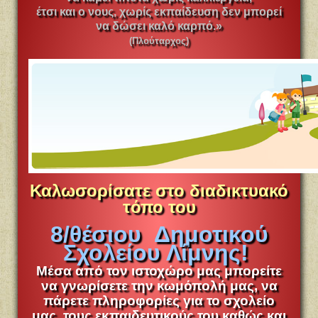
έτσι και ο νους, χωρίς εκπαίδευση δεν μπορεί
να δώσει καλό καρπό.»
(Πλούταρχος)
Καλωσορίσατε στο διαδικτυακό
τόπο του
8/θέσιου Δημοτικού
Σχολείου Λίμνης!
Μέσα από τον ιστοχώρο μας μπορείτε
να γνωρίσετε την κωμόπολή μας, να
πάρετε πληροφορίες για το σχολείο
μας, τους εκπαιδευτικούς του καθώς και