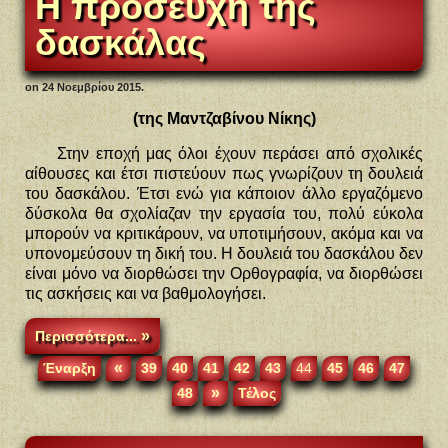
Η προσευχή της
δασκάλας
on
24 Νοεμβρίου 2015
.
(της Μαντζαβίνου Νίκης)
Στην εποχή μας όλοι έχουν περάσει από σχολικές
αίθουσες και έτσι πιστεύουν πως γνωρίζουν τη δουλειά
του δασκάλου. Έτσι ενώ για κάποιον άλλο εργαζόμενο
δύσκολα θα σχολίαζαν την εργασία του, πολύ εύκολα
μπορούν να κριτικάρουν, να υποτιμήσουν, ακόμα και να
υπονομεύσουν τη δική του. Η δουλειά του δασκάλου δεν
είναι μόνο να διορθώσει την Ορθογραφία, να διορθώσει
τις ασκήσεις και να βαθμολογήσει.
Περισσότερα...
«
Έναρξη
39
40
41
42
43
44
45
46
47
»
48
Τέλος