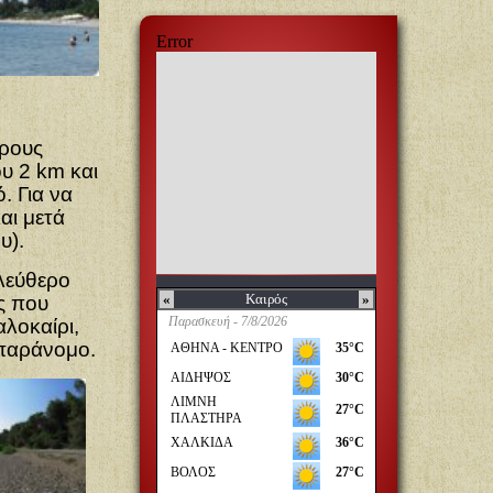
όρους
υ 2 km και
. Για να
αι μετά
υ).
ελεύθερο
ς που
αλοκαίρι,
 παράνομο.