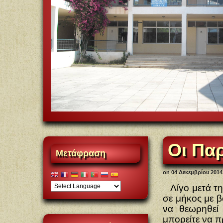
Οι Παρ
Μετάφραση
on
04 Δεκεμβρίου 2014
Λίγο μετά τ
σε μήκος
με β
να θεωρηθεί
μπορείτε να πρ