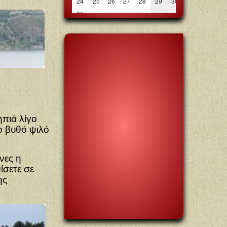
ηπιά λίγο
ο βυθό ψιλό
νες η
ίσετε σε
ης