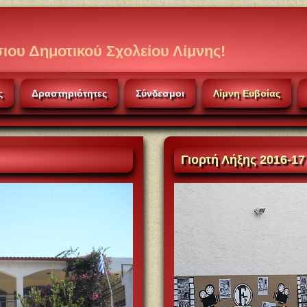
ού Σχολείου Λίμνης!
ς
Δραστηριότητες
Σύνδεσμοι
Λίμνη Ευβοίας
Γιορτή
Λήξης 2016-17