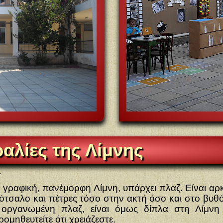
αλίες της Λίμνης
.
η γραφική, πανέμορφη Λίμνη, υπάρχει πλαζ. Είναι αρ
ότσαλο και πέτρες τόσο στην ακτή όσο και στο βυθό
 οργανωμένη πλαζ, είναι όμως δίπλα στη Λίμν
ομηθευτείτε ότι χρειάζεστε.