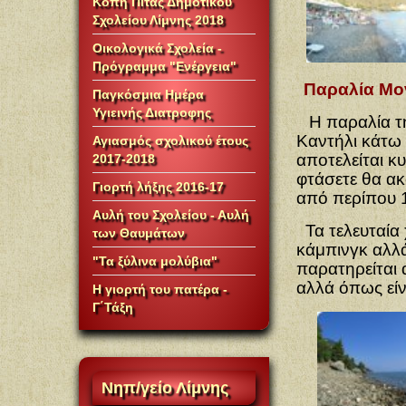
Κοπή Πίτας Δημοτικού
Σχολείου Λίμνης 2018
Οικολογικά Σχολεία -
Πρόγραμμα "Ενέργεια"
Παραλία Μο
Παγκόσμια Ημέρα
Υγιεινής Διατροφης
Η παραλία τ
Καντήλι κάτω
Αγιασμός σχολικού έτους
αποτελείται κ
2017-2018
φτάσετε θα ακ
Γιορτή λήξης 2016-17
από περίπου 1
Αυλή του Σχολείου - Αυλή
Τα τελευταία 
των Θαυμάτων
κάμπινγκ αλλά
"Τα ξύλινα μολύβια"
παρατηρείται
αλλά όπως είν
Η γιορτή του πατέρα -
Γ΄Τάξη
Νηπ/γείο
Λίμνης