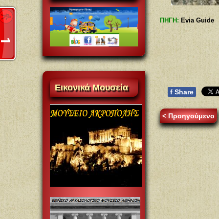
ΠΗΓΗ:
Evia Guide
Eικονικά
Mουσεία
f
Share
< Προηγούμενο