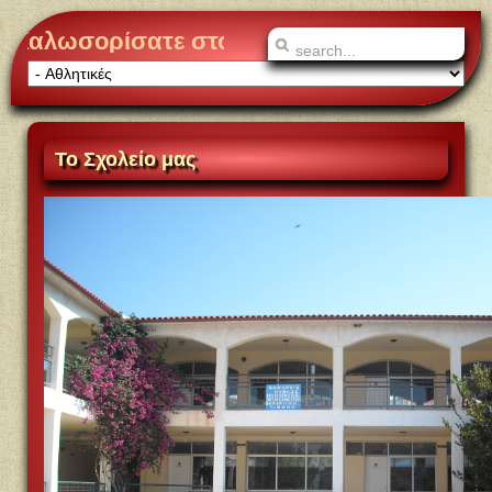
 διαδικτυακό τόπο του 8/Θέσιου Δημοτικού
Το
Σχολείο μας