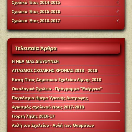
Σχολικό Έτος 2014-2015
Σχολικό Έτος 2015-2016
Σχολικό Έτος 2016-2017
Τελευταία
Άρθρα
Η ΝΕΑ ΜΑΣ ΔΙΕΥΘΥΝΣΗ
ΑΓΙΑΣΜΟΣ ΣΧΟΛΙΚΗΣ ΧΡΟΝΙΑΣ 2018 - 2019
Κοπή Πίτας Δημοτικού Σχολείου Λίμνης 2018
Οικολογικά Σχολεία - Πρόγραμμα "Ενέργεια"
Παγκόσμια Ημέρα Υγιεινής Διατροφης
Αγιασμός σχολικού έτους 2017-2018
Γιορτή λήξης 2016-17
Αυλή του Σχολείου - Αυλή των Θαυμάτων