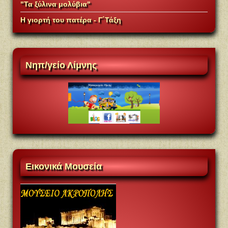
"Τα ξύλινα μολύβια"
Η γιορτή του πατέρα - Γ΄Τάξη
Νηπ/γείο
Λίμνης
Eικονικά
Mουσεία