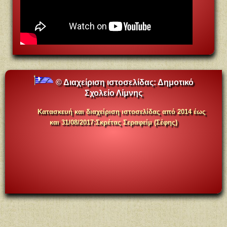
© Διαχείριση ιστοσελίδας:
Δημοτικό
Σχολείο Λίμνης
Κατασκευή και διαχείριση ιστοσελίδας
α
πό 2014 έως
και 31/08/2017
:
Σκρέτας Σεραφείμ (Σέφης)