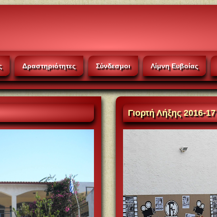
ς
Δραστηριότητες
Σύνδεσμοι
Λίμνη Ευβοίας
Γιορτή
Λήξης 2016-17