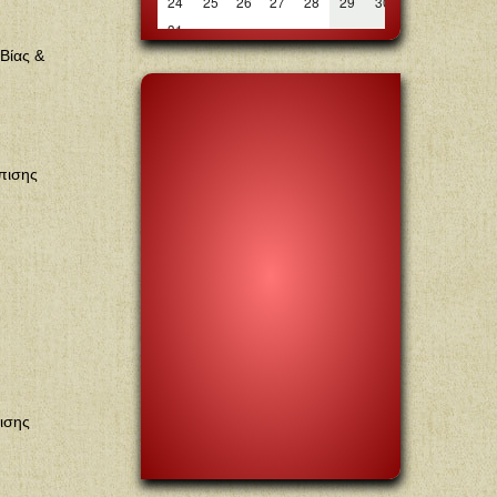
Βίας &
πισης
ισης