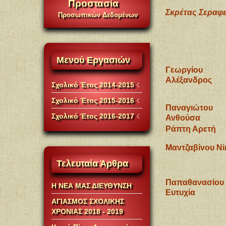
Προστασία
Σκρέτας Σεραφε
Προσωπικών Δεδομένων
Μενού
Εργασιών
Γεωργίου
Αλέξανδρος
Σχολικό Έτος 2014-2015
Σχολικό Έτος 2015-2016
Παναγιώτου
Σχολικό Έτος 2016-2017
Ανθούσα
Ράπτη Αρετή
Μαντζαβίνου Νί
Τελευταία
Άρθρα
Παπαθανασίου
Η ΝΕΑ ΜΑΣ ΔΙΕΥΘΥΝΣΗ
Ευτυχία
ΑΓΙΑΣΜΟΣ ΣΧΟΛΙΚΗΣ
ΧΡΟΝΙΑΣ 2018 - 2019