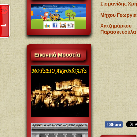
Σισμανίδης Χρ
Μήχου Γεωργί
Χατζημάρκου
Παρασκευούλα
Eικονικά
Mουσεία
f
Share