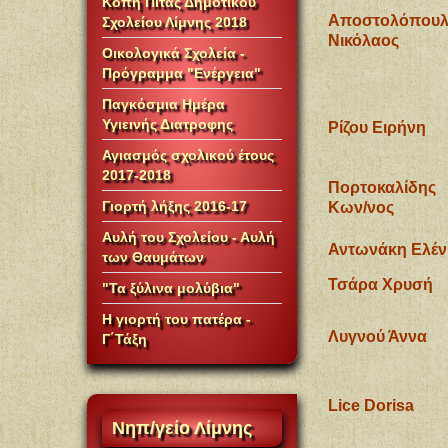
Κοπή Πίτας Δημοτικού
Αποστολόπουλ
Σχολείου Λίμνης 2018
Νικόλαος
Οικολογικά Σχολεία -
Πρόγραμμα "Ενέργεια"
Παγκόσμια Ημέρα
Υγιεινής Διατροφης
Ρίζου Ειρήνη
Αγιασμός σχολικού έτους
2017-2018
Πορτοκαλίδ
Γιορτή λήξης 2016-17
Κων/νος
Αυλή του Σχολείου - Αυλή
Αντωνάκη Ελέν
των Θαυμάτων
Τσάρα Χρυσή
"Τα ξύλινα μολύβια"
Η γιορτή του πατέρα -
Λυγνού Άννα
Γ΄Τάξη
Lice Dorisa
Νηπ/γείο
Λίμνης