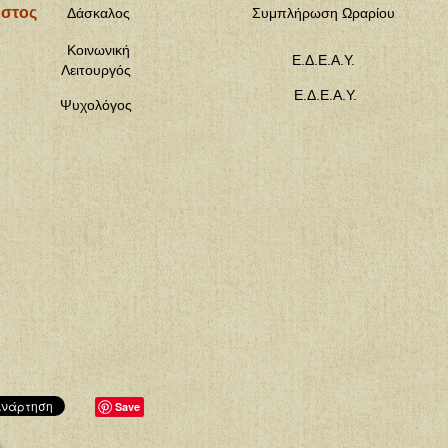
ήστος
Δάσκαλος
Συμπλήρωση Ωραρίου
α
Κοινωνική
Ε.Δ.Ε.Α.Υ.
Λειτουργός
Ε.Δ.Ε.Α.Υ.
Ψυχολόγος
Save