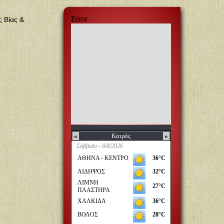
ς Βίας &