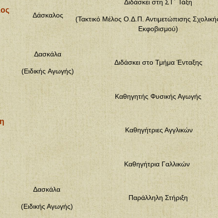
Διδάσκει στη ΣΤ΄ Τάξη
ος
Δάσκαλος
(Τακτικό Μέλος Ο.Δ.Π. Αντιμετώπισης Σχολική
Εκφοβισμού)
Δασκάλα
Διδάσκει στο Τμήμα Ένταξης
(Ειδικής Αγωγής)
ης
Καθηγητής Φυσικής Αγωγής
η
Καθηγήτριες Αγγλικών
Καθηγήτρια Γαλλικών
Δασκάλα
Παράλληλη Στήριξη
(
Ειδικής Αγωγής)