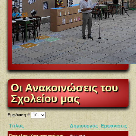
Οι Ανακοινώσεις του
Σχολείου μας
Εμφάνιση #
Τίτλος
Δημιουργός
Εμφανίσεις
Πρόσκληση Χριστουγεννιάτικης
Δημοτικό