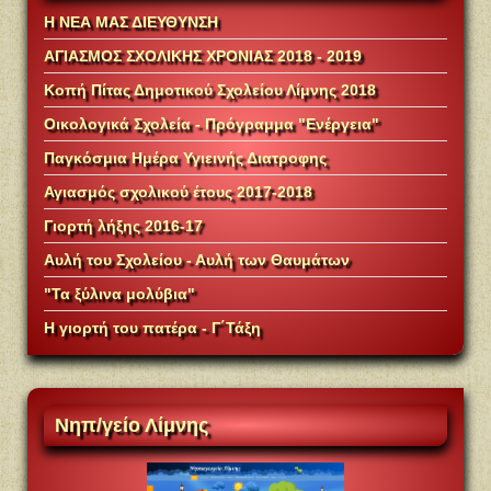
Η ΝΕΑ ΜΑΣ ΔΙΕΥΘΥΝΣΗ
ΑΓΙΑΣΜΟΣ ΣΧΟΛΙΚΗΣ ΧΡΟΝΙΑΣ 2018 - 2019
Κοπή Πίτας Δημοτικού Σχολείου Λίμνης 2018
Οικολογικά Σχολεία - Πρόγραμμα "Ενέργεια"
Παγκόσμια Ημέρα Υγιεινής Διατροφης
Αγιασμός σχολικού έτους 2017-2018
Γιορτή λήξης 2016-17
Αυλή του Σχολείου - Αυλή των Θαυμάτων
"Τα ξύλινα μολύβια"
Η γιορτή του πατέρα - Γ΄Τάξη
Νηπ/γείο
Λίμνης