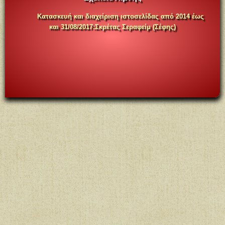
Κατασκευή και διαχείριση ιστοσελίδας
α
πό 2014 έως
και 31/08/2017
:
Σκρέτας Σεραφείμ (Σέφης)